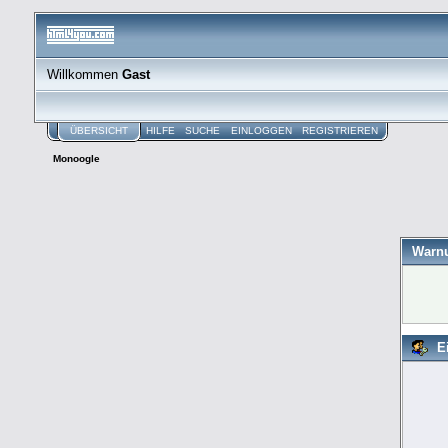
Willkommen
Gast
ÜBERSICHT
HILFE
SUCHE
EINLOGGEN
REGISTRIEREN
Monoogle
Warn
E