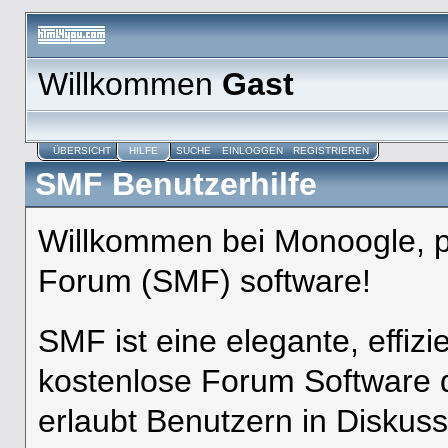
Willkommen
Gast
ÜBERSICHT
HILFE
SUCHE
EINLOGGEN
REGISTRIEREN
SMF Benutzerhilfe
Willkommen bei Monoogle, 
Forum (SMF) software!
SMF ist eine elegante, effizi
kostenlose Forum Software d
erlaubt Benutzern in Disku