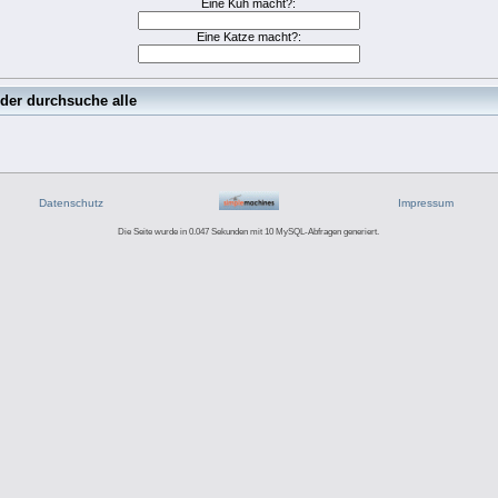
Eine Kuh macht?:
Eine Katze macht?:
oder durchsuche alle
Datenschutz
Impressum
Die Seite wurde in 0.047 Sekunden mit 10 MySQL-Abfragen generiert.