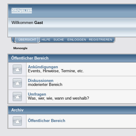
Willkommen
Gast
ÜBERSICHT
HILFE
SUCHE
EINLOGGEN
REGISTRIEREN
Monoogle
Öffentlicher Bereich
Ankündigungen
Events, Hinweise, Termine, etc.
Diskussionen
moderierter Bereich
Umfragen
Was, wer, wie, wann und weshalb?
Archiv
Öffentlicher Bereich