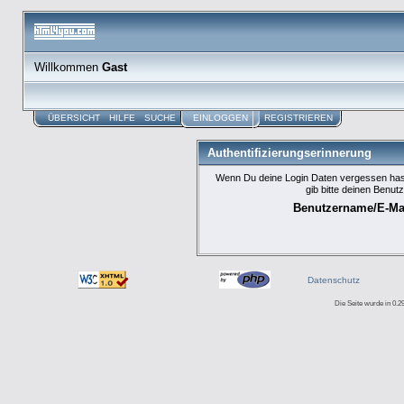
Willkommen
Gast
ÜBERSICHT
HILFE
SUCHE
EINLOGGEN
REGISTRIEREN
Authentifizierungserinnerung
Wenn Du deine Login Daten vergessen hast
gib bitte deinen Benut
Benutzername/E-Mai
Datenschutz
Die Seite wurde in 0.