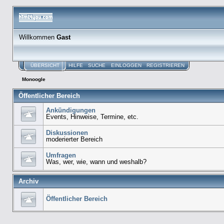
Willkommen
Gast
ÜBERSICHT
HILFE
SUCHE
EINLOGGEN
REGISTRIEREN
Monoogle
Öffentlicher Bereich
Ankündigungen
Events, Hinweise, Termine, etc.
Diskussionen
moderierter Bereich
Umfragen
Was, wer, wie, wann und weshalb?
Archiv
Öffentlicher Bereich